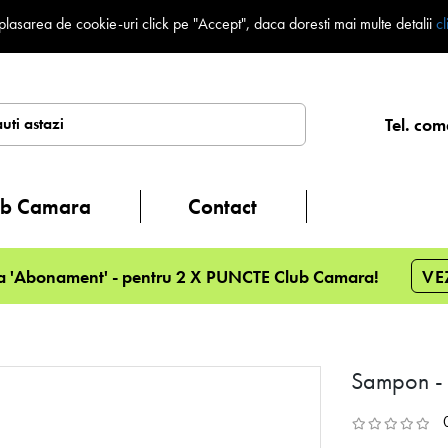
plasarea de cookie-uri click pe "Accept", daca doresti mai multe detalii
cl
Tel. com
ub Camara
Contact
a 'Abonament' - pentru 2 X PUNCTE Club Camara!
VE
Sampon - 