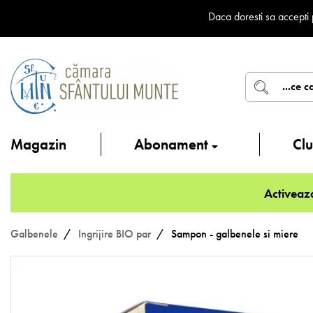
Daca doresti sa accepti 
Magazin
Abonament
Cl
Activeaz
Galbenele
Ingrijire BIO par
Sampon - galbenele si miere