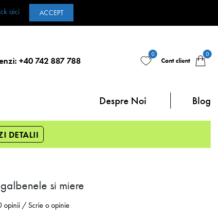
ick aici
ACCEPT
0
0
enzi: +40 742 887 788
Cont client
Despre Noi
Blog
ZI DETALII
galbenele si miere
0 opinii
/
Scrie o opinie