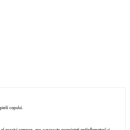
ielii capului.
al acestui sampon, are cunoscute proprietati antiinflamatorii si