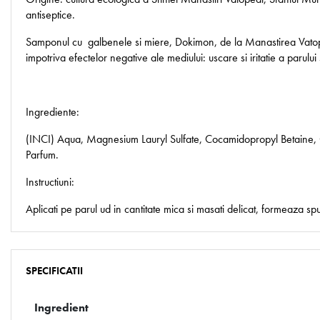
antiseptice.
Samponul cu galbenele si miere, Dokimon, de la Manastirea Vatopedi
impotriva efectelor negative ale mediului: uscare si iritatie a parului s
Ingrediente:
(INCI) Aqua, Magnesium Lauryl Sulfate, Cocamidopropyl Betaine, G
Parfum.
Instructiuni:
Aplicati pe parul ud in cantitate mica si masati delicat, formeaza s
SPECIFICATII
Ingredient