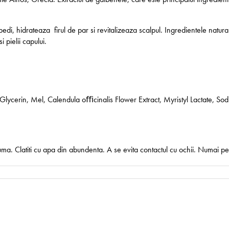
, hidrateaza firul de par si revitalizeaza scalpul. Ingredientele natur
i pielii capului.
lycerin, Mel, Calendula oﬃcinalis Flower Extract, Myristyl Lactate, Sod
puma. Clatiti cu apa din abundenta. A se evita contactul cu ochii. Numai pe