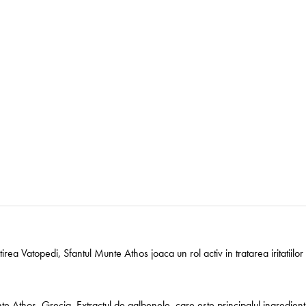
 Vatopedi, Sfantul Munte Athos joaca un rol activ in tratarea iritatiilor p
te Athos, Grecia. Extractul de galbenele, care este principalul ingredient 