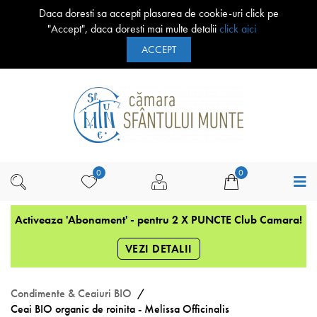
Daca doresti sa accepti plasarea de cookie-uri click pe
"Accept", daca doresti mai multe detalii
click aici
ACCEPT
0
0
s!
Activeaza 'Abonament' - pentru 2 X PUNCTE Club Camara!
U
VEZI DETALII
Condimente & Ceaiuri BIO
Ceai BIO organic de roinita - Melissa Officinalis