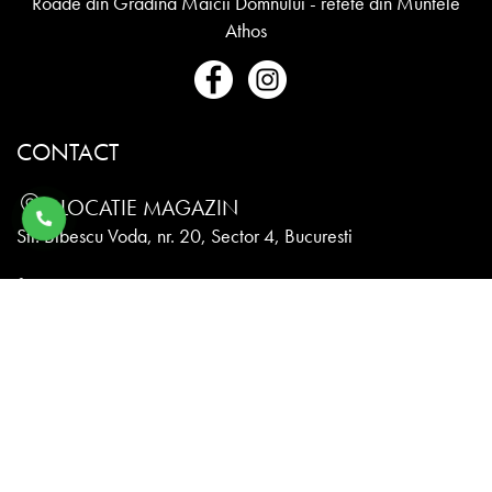
Roade din Gradina Maicii Domnului - retete din Muntele
Athos
CONTACT
LOCATIE MAGAZIN
Str. Bibescu Voda, nr. 20, Sector 4, Bucuresti
TELEFON (L-V: 09:00-18:00)
+40 742 887 788
ADRESA EMAIL
contact@camarasfantuluimunte.ro
INFO UTILE