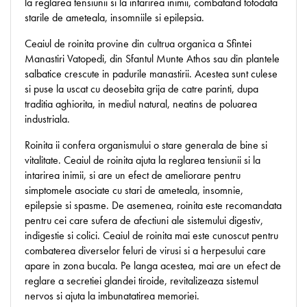
la reglarea tensiunii si la intarirea inimii, combatand totodata
starile de ameteala, insomniile si epilepsia.
Ceaiul de roinita provine din cultrua organica a Sfintei
Manastiri Vatopedi, din Sfantul Munte Athos sau din plantele
salbatice crescute in padurile manastirii. Acestea sunt culese
si puse la uscat cu deosebita grija de catre parinti, dupa
traditia aghiorita, in mediul natural, neatins de poluarea
industriala.
Roinita ii confera organismului o stare generala de bine si
vitalitate. Ceaiul de roinita ajuta la reglarea tensiunii si la
intarirea inimii, si are un efect de ameliorare pentru
simptomele asociate cu stari de ameteala, insomnie,
epilepsie si spasme. De asemenea, roinita este recomandata
pentru cei care sufera de afectiuni ale sistemului digestiv,
indigestie si colici. Ceaiul de roinita mai este cunoscut pentru
combaterea diverselor feluri de virusi si a herpesului care
apare in zona bucala. Pe langa acestea, mai are un efect de
reglare a secretiei glandei tiroide, revitalizeaza sistemul
nervos si ajuta la imbunatatirea memoriei.